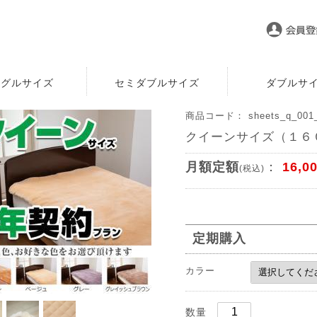
ングルサイズ
セミダブルサイズ
ダブルサ
商品コード： sheets_q_001_
クイーンサイズ（１６０
月額定額
：
16,0
(税込)
定期購入
カラー
数量