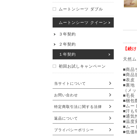
ムートンシーツ ダブル
ムートンシーツ クイーン
３年契約
２年契約
【続け
１年契約
天然ム
初回お試しキャンペーン
■商品
■商品
■表皮
当サイトについて
■裏地
（メッ
お問い合わせ
■毛長
■梱包
■ムー
特定商取引法に関する法律
■汗も
■通気
返品について
■温度
■ムー
プライバシーポリシー
■低価