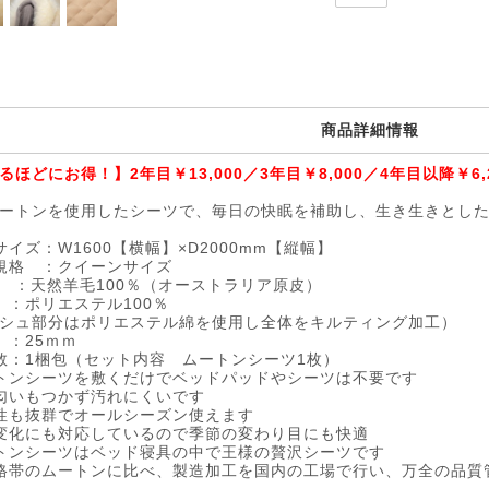
商品詳細情報
るほどにお得！】2年目￥13,000／3年目￥8,000／4年目以降￥6,
ートンを使用したシーツで、毎日の快眠を補助し、生き生きとし
サイズ：W1600【横幅】×D2000mm【縦幅】
規格 ：クイーンサイズ
 ：天然羊毛100％（オーストラリア原皮）
 ：ポリエステル100％
シュ部分はポリエステル綿を使用し全体をキルティング加工）
 ：25ｍｍ
数：1梱包（セット内容 ムートンシーツ1枚）
トンシーツを敷くだけでベッドパッドやシーツは不要です
匂いもつかず汚れにくいです
性も抜群でオールシーズン使えます
変化にも対応しているので季節の変わり目にも快適
トンシーツはベッド寝具の中で王様の贅沢シーツです
格帯のムートンに比べ、製造加工を国内の工場で行い、万全の品質