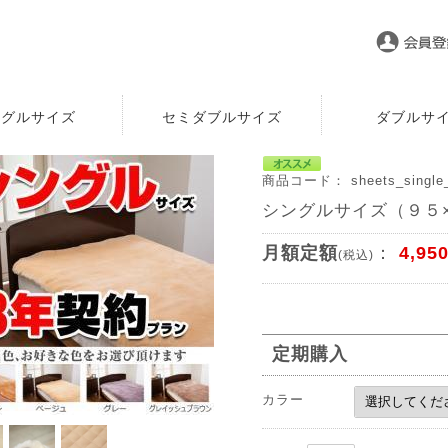
ングルサイズ
セミダブルサイズ
ダブルサ
商品コード： sheets_single_
シングルサイズ（９５×
月額定額
：
4,95
(税込)
定期購入
カラー