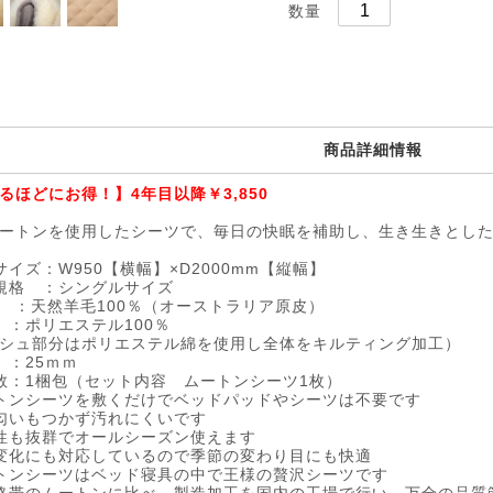
数量
商品詳細情報
るほどにお得！】4年目以降￥3,850
ートンを使用したシーツで、毎日の快眠を補助し、生き生きとし
サイズ：W950【横幅】×D2000mm【縦幅】
規格 ：シングルサイズ
 ：天然羊毛100％（オーストラリア原皮）
 ：ポリエステル100％
シュ部分はポリエステル綿を使用し全体をキルティング加工）
 ：25ｍｍ
数：1梱包（セット内容 ムートンシーツ1枚）
トンシーツを敷くだけでベッドパッドやシーツは不要です
匂いもつかず汚れにくいです
性も抜群でオールシーズン使えます
変化にも対応しているので季節の変わり目にも快適
トンシーツはベッド寝具の中で王様の贅沢シーツです