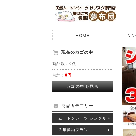
HOME
シ
現在のカゴの中
商品数：0点
合計：
0円
カゴの中を見る
商品カテゴリー
ムートンシーツ シングル
３年契約プラン