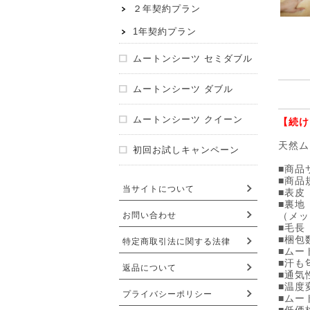
２年契約プラン
1年契約プラン
ムートンシーツ セミダブル
ムートンシーツ ダブル
ムートンシーツ クイーン
【続け
天然ム
初回お試しキャンペーン
■商品
■商品
当サイトについて
■表皮
■裏地
お問い合わせ
（メッ
■毛長
■梱包
特定商取引法に関する法律
■ムー
■汗も
返品について
■通気
■温度
プライバシーポリシー
■ムー